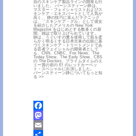
自のスキンケア製品ラインの開発も行
いました。 バーンスティーン静は、
マスター・フェイシャリストおよびス
キンケア・エキスパートとして人気が
高く、 静の技巧に富んだテクニック
は、「スキンケア・グル」として彼女
を紹介したアメリカの New York
Magazine をはじめとする数多くの新
聞、雑誌で取り上げられています。
静は、うぐいすの糞を使用して肌を柔
らかく明るくする日本古来の伝統に基
づくスキンケア・トリートメントであ
る芸者フェイシャルの開発者として
も、CNN、CNBC、Fox News、The
Today Show、The Early Show、CBS
の The Doctors、プライムタイムのエ
ミー賞の前の E! のレッドカーペッ
ト・スペシャルに出演しました。
バーンスティーン静についてもっと知
る >>
Facebook
Mastodon
Email