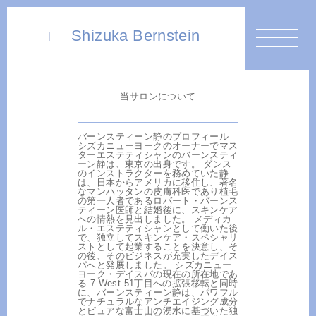
Shizuka Bernstein
当サロンについて
バーンスティーン静のプロフィール
シズカニューヨークのオーナーでマス
ターエステティシャンのバーンスティ
ーン静は、東京の出身です。 ダンス
のインストラクターを務めていた静
は、日本からアメリカに移住し、著名
なマンハッタンの皮膚科医であり植毛
の第一人者であるロバート・バーンス
ティーン医師と結婚後に、スキンケア
への情熱を見出しました。 メディカ
ル・エステティシャンとして働いた後
で、独立してスキンケア・スペシャリ
ストとして起業することを決意し、そ
の後、そのビジネスが充実したデイス
パへと発展しました。 シズカニュー
ヨーク・デイスパの現在の所在地であ
る 7 West 51丁目への拡張移転と同時
に、バーンスティーン静は、パワフル
でナチュラルなアンチエイジング成分
とピュアな富士山の湧水に基づいた独